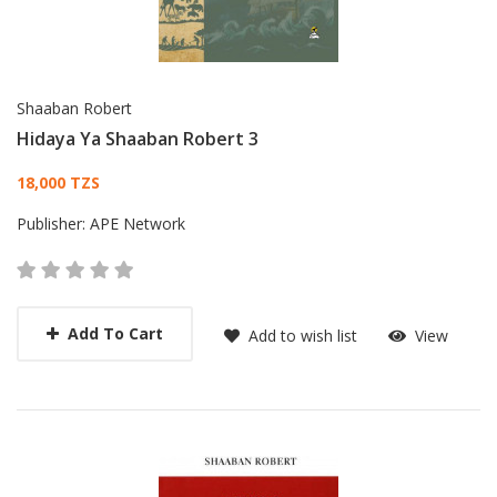
Shaaban Robert
Hidaya Ya Shaaban Robert 3
Card List Article
18,000 TZS
Publisher:
APE Network
Add To Cart
Add to wish list
View