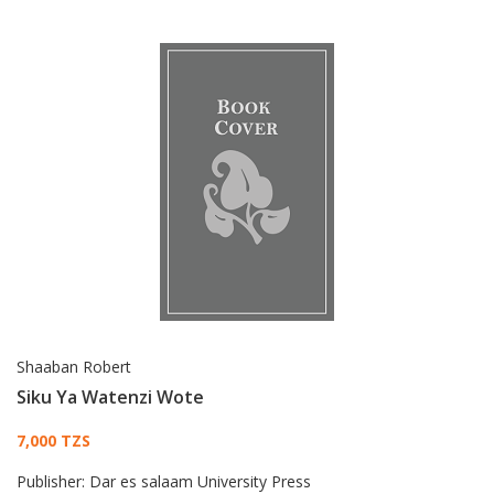
Shaaban Robert
Siku Ya Watenzi Wote
Card List Article
7,000 TZS
Publisher:
Dar es salaam University Press