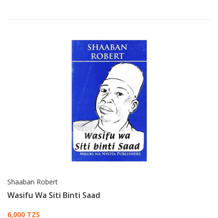
Shaaban Robert
Wasifu Wa Siti Binti Saad
Card List Article
6,000 TZS