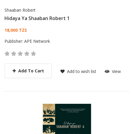
Shaaban Robert
Hidaya Ya Shaaban Robert 1
Card List Article
18,000 TZS
Publisher:
APE Network
Add To Cart
Add to wish list
View