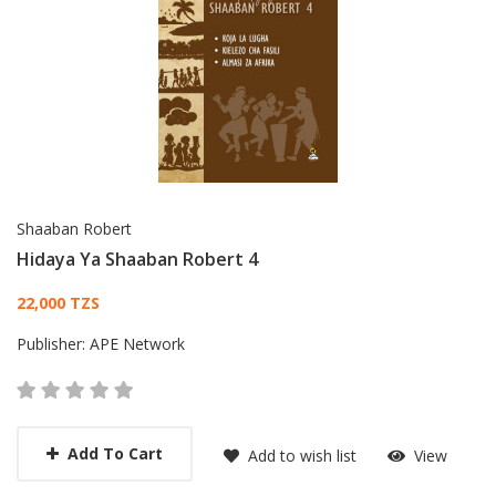
Shaaban Robert
Hidaya Ya Shaaban Robert 4
Card List Article
22,000 TZS
Publisher:
APE Network
Add To Cart
Add to wish list
View