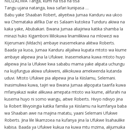
NILIZALIWA Tanga, kumi na tisa na tisa
Tangu ujana natanga, kwa safari kunipasa …
Babu yake Shaaban Robert, aliyeitwa Jumaa Kanduru wa ukoo
wa Chemataka alifika Dar es Salaam kutokea Tunduru akiwa na
kaka yake, Abubakari. Bwana Jumaa aliajiriwa katika shamba la
minazi huko Kigamboni lililokuwa linamilikiwa na mlowezi wa
Kijerumani (Mdachi) ambaye inasemekana aliitwa Roberts.
Baada ya kuoa, Jumaa Kanduru alijaliwa kupata mtoto wa kiume
ambaye alipewa jina la Ufukwe. Inasemekana kuwa mtoto huyo
alipewa jina la Ufukwe kwa sababu mama yake alipata uchungu
na kujifungua akiwa ufukweni, alikokuwa amekwenda kutanda
uduvi. Mtoto Ufukwe pia alipewa jina la Kiislamu, Selemani.
Inasimuliwa kuwa, tajiri wa Bwana Jumaa alipopata taarifa kuwa
mfanyakazi wake alikuwa amepata mtoto wa kiume, alifurahi na
kusema huyo ni somo wangu, aitwe Roberts. Hivyo ndivyo jina
la Robert lilivyoingia katika familia ya Kiislamu na kumfanya baba
wa Shaaban awe na majina matatu, yaani Selemani Ufukwe
Roberts. Jina lile likamzoea na kufanya jina la Ufukwe lisahaulike
kabisa. Baada ya Ufukwe kukua na kuwa mtu mzima, alijumuika