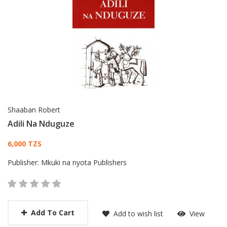
Shaaban Robert
Adili Na Nduguze
Card List Article
6,000 TZS
Publisher:
Mkuki na nyota Publishers
Add To Cart
Add to wish list
View