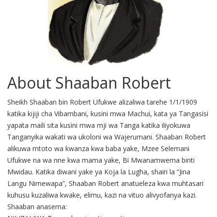
About Shaaban Robert
Sheikh Shaaban bin Robert Ufukwe alizaliwa tarehe 1/1/1909
katika kijiji cha Vibambani, kusini mwa Machui, kata ya Tangasisi
yapata maili sita kusini mwa mji wa Tanga katika iliyokuwa
Tanganyika wakati wa ukoloni wa Wajerumani. Shaaban Robert
alikuwa mtoto wa kwanza kwa baba yake, Mzee Selemani
Ufukwe na wa nne kwa mama yake, Bi Mwanamwema binti
Mwidau. Katika diwani yake ya Koja la Lugha, shairi la “Jina
Langu Nimewapa”, Shaaban Robert anatueleza kwa muhtasari
kuhusu kuzaliwa kwake, elimu, kazi na vituo alivyofanya kazi.
Shaaban anasema: