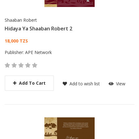
Shaaban Robert
Hidaya Ya Shaaban Robert 2
Card List Article
18,000 TZS
Publisher:
APE Network
Add To Cart
Add to wish list
View