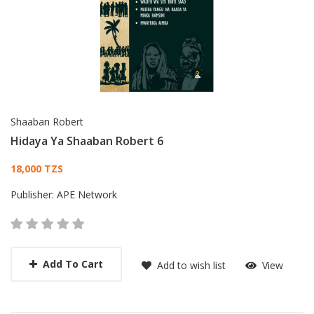
Shaaban Robert
Hidaya Ya Shaaban Robert 6
Card List Article
18,000 TZS
Publisher:
APE Network
Add To Cart
Add to wish list
View