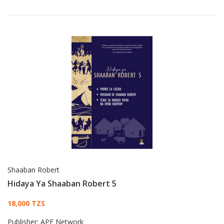
Shaaban Robert
Hidaya Ya Shaaban Robert 5
Card List Article
18,000 TZS
Publisher:
APE Network