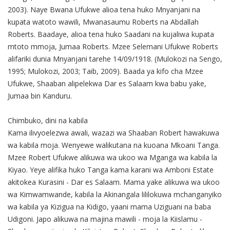
2003). Naye Bwana Ufukwe alioa tena huko Mnyanjani na
kupata watoto wawili, Mwanasaumu Roberts na Abdallah
Roberts. Baadaye, alioa tena huko Saadani na kujaliwa kupata
mtoto mmoja, Jumaa Roberts. Mzee Selemani Ufukwe Roberts
alifariki dunia Mnyanjani tarehe 14/09/1918. (Mulokozi na Sengo,
1995; Mulokozi, 2003; Taib, 2009). Baada ya kifo cha Mzee
Ufukwe, Shaaban alipelekwa Dar es Salaam kwa babu yake,
Jumaa bin Kanduru.
Chimbuko, dini na kabila
Kama ilivyoelezwa awali, wazazi wa Shaaban Robert hawakuwa
wa kabila moja. Wenyewe walikutana na kuoana Mkoani Tanga.
Mzee Robert Ufukwe alikuwa wa ukoo wa Mganga wa kabila la
Kiyao. Yeye alifika huko Tanga kama karani wa Amboni Estate
akitokea Kurasini - Dar es Salaam. Mama yake alikuwa wa ukoo
wa Kimwamwande, kabila la Akinangala lililokuwa mchanganyiko
wa kabila ya Kizigua na Kidigo, yaani mama Uziguani na baba
Udigoni. Japo alikuwa na majina mawili - moja la Kiislamu -