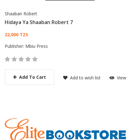
Shaaban Robert
Hidaya Ya Shaaban Robert 7
Card List Article
22,000 TZS
Publisher:
Mbiu Press
Add To Cart
Add to wish list
View