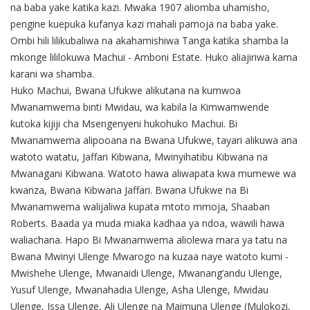
na baba yake katika kazi. Mwaka 1907 aliomba uhamisho,
pengine kuepuka kufanya kazi mahali pamoja na baba yake.
Ombi hili lilikubaliwa na akahamishiwa Tanga katika shamba la
mkonge lililokuwa Machui - Amboni Estate. Huko aliajiriwa kama
karani wa shamba.
Huko Machui, Bwana Ufukwe alikutana na kumwoa
Mwanamwema binti Mwidau, wa kabila la Kimwamwende
kutoka kijiji cha Msengenyeni hukohuko Machui. Bi
Mwanamwema alipooana na Bwana Ufukwe, tayari alikuwa ana
watoto watatu, Jaffari Kibwana, Mwinyihatibu Kibwana na
Mwanagani Kibwana. Watoto hawa aliwapata kwa mumewe wa
kwanza, Bwana Kibwana Jaffari. Bwana Ufukwe na Bi
Mwanamwema walijaliwa kupata mtoto mmoja, Shaaban
Roberts. Baada ya muda miaka kadhaa ya ndoa, wawili hawa
waliachana. Hapo Bi Mwanamwema aliolewa mara ya tatu na
Bwana Mwinyi Ulenge Mwarogo na kuzaa naye watoto kumi -
Mwishehe Ulenge, Mwanaidi Ulenge, Mwanang’andu Ulenge,
Yusuf Ulenge, Mwanahadia Ulenge, Asha Ulenge, Mwidau
Ulenge, Issa Ulenge, Ali Ulenge na Maimuna Ulenge (Mulokozi,