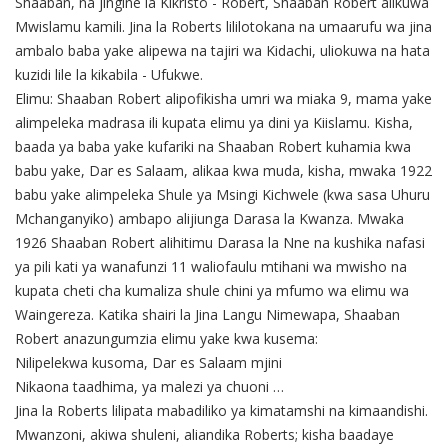
Shaaban, na jingine la Kikristo - Robert, Shaaban Robert alikuwa
Mwislamu kamili. Jina la Roberts lililotokana na umaarufu wa jina
ambalo baba yake alipewa na tajiri wa Kidachi, uliokuwa na hata
kuzidi lile la kikabila - Ufukwe.
Elimu: Shaaban Robert alipofikisha umri wa miaka 9, mama yake
alimpeleka madrasa ili kupata elimu ya dini ya Kiislamu. Kisha,
baada ya baba yake kufariki na Shaaban Robert kuhamia kwa
babu yake, Dar es Salaam, alikaa kwa muda, kisha, mwaka 1922
babu yake alimpeleka Shule ya Msingi Kichwele (kwa sasa Uhuru
Mchanganyiko) ambapo alijiunga Darasa la Kwanza. Mwaka
1926 Shaaban Robert alihitimu Darasa la Nne na kushika nafasi
ya pili kati ya wanafunzi 11 waliofaulu mtihani wa mwisho na
kupata cheti cha kumaliza shule chini ya mfumo wa elimu wa
Waingereza. Katika shairi la Jina Langu Nimewapa, Shaaban
Robert anazungumzia elimu yake kwa kusema:
Nilipelekwa kusoma, Dar es Salaam mjini
Nikaona taadhima, ya malezi ya chuoni …
Jina la Roberts lilipata mabadiliko ya kimatamshi na kimaandishi.
Mwanzoni, akiwa shuleni, aliandika Roberts; kisha baadaye